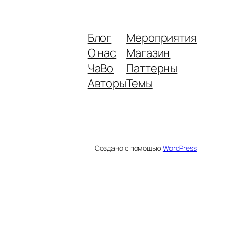
Блог
Мероприятия
О нас
Магазин
ЧаВо
Паттерны
Авторы
Темы
Создано с помощью
WordPress